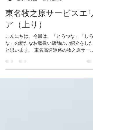
とろつな
2018年10月5日
読了時間: 1分
東名牧之原サービスエリ
ア（上り）
こんにちは。今回は、「とろつな」「しろつ
な」の新たなお取扱い店舗のご紹介をしたい
と思います。 東名高速道路の牧之原サービ
スエリア(上り線)です。 サービスエリアと言
えば地域のお土産がウリですが、ここ牧之原
市は静岡の中でも有数のお茶の産地でもある
ので、お茶に関するおみやげ品に...