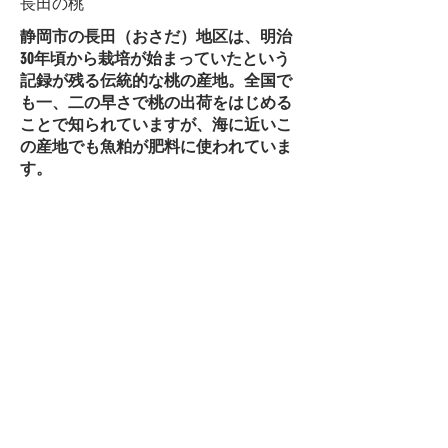
長田の桃
静岡市の長田（おさだ）地区は、明治
30年頃から栽培が始まっていたという
記録が残る伝統的な桃の産地。全国で
も一、二の早さで桃の出荷をはじめる
ことで知られていますが、海に近いこ
の産地でも魚粕が肥料に使われていま
す。
飼料
ツナ缶や刺身加工の工場で発生する
「加工残さ」（人が食べない部分）
を、その日のうちに飼料に加工しまし
た。