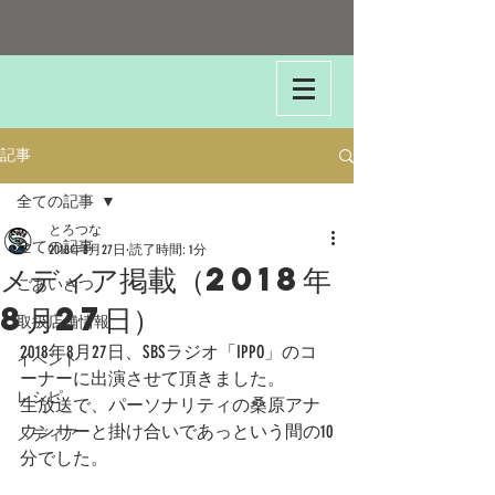
記事
全ての記事
とろつな
全ての記事
2018年8月27日
読了時間: 1分
メディア掲載（2018年
ごあいさつ
8月27日）
取扱店舗情報
2018年8月27日、SBSラジオ「IPPO」のコ
イベント
ーナーに出演させて頂きました。
レシピ
生放送で、パーソナリティの桑原アナ
ウンサーと掛け合いであっという間の10
メディア
分でした。