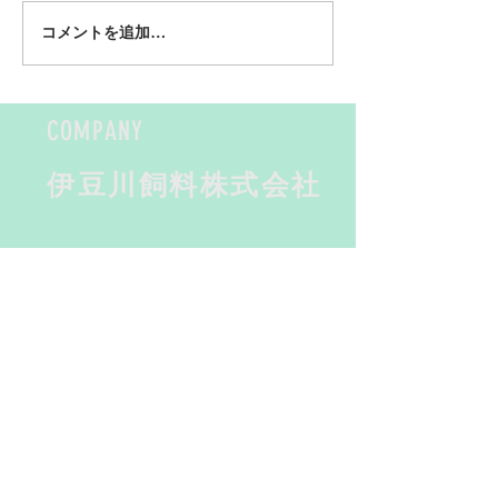
「とろつな」が日本缶詰
メディア出演（
コメントを追加…
大賞の優秀賞を受賞しま
9月16日）
した！
COMPANY
​伊豆川飼料株式会社
ADDRESS
〒424-0035
静岡県静岡市
​清水区横砂南町4-35
HOURS
​平日