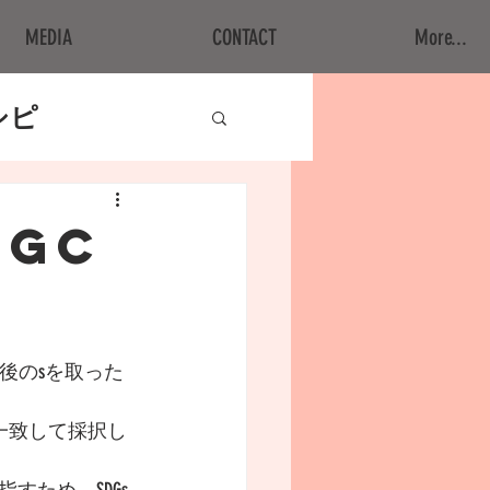
MEDIA
CONTACT
More...
シピ
TGC
一致して採択し