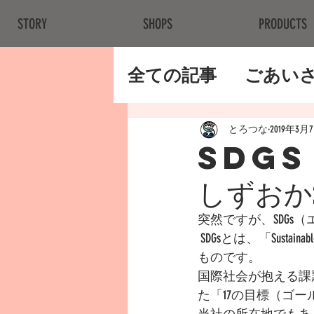
STORY
SHOPS
PRODUCTS
全ての記事
ごあい
メディア
とろつな
2019年3月
SDGs
しずおか
突然ですが、SDG
 SDGsとは、「Sustainable　Development　Goals(持続可能な開発目標)」の頭文字と最後のsを取った
ものです。
国際社会が抱える課
た「17の目標（ゴ