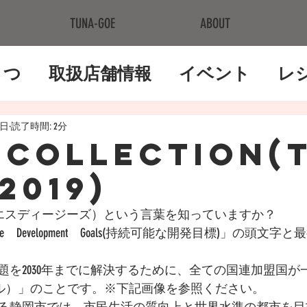
TUNA-GOE
ABOUT
さつ
取扱店舗情報
イベント
レ
7日
読了時間: 2分
 COLLECTION(
2019)
s（エスディージーズ）という言葉を知っていますか？
題を2030年までに解決するために、全ての国連加盟国が
ール）」のことです。※下記画像を参照ください。